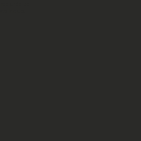
ance près de
ce locale.