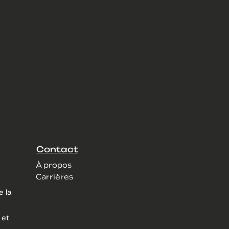
Contact
À propos
Carrières
e la
 et