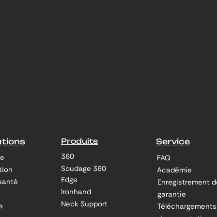
ations
Produits
Service
360
re
FAQ
Soudage 360
tion
Académie
Edge
santé
Enregistrement d
Ironhand
garantie
Neck Support
e
Téléchargements