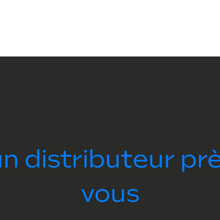
n distributeur pr
vous