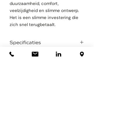
duurzaamheid, comfort,
veelzijdigheid en slimme ontwerp.
Het is een slimme investering die
zich snel terugbetaalt.
Specificaties
Totaalgewicht 2,85 kg
Ondersteunende kracht 1 tot 4,9 kg
per arm, traploos instelbaar.
Maatvoering: verkrijgbaar in twee
maten, normaal en klein.
Materiaalkader: in te vullen
Materiaalvulling: moet worden ingevuld
Banden: Nylonband
Borstband: Polyester en nylon
Bedrijfstemperatuurbereik: -20°C tot
+40°C