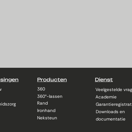
singen
Producten
Dienst
360
w
Veelgestelde vra
360°-lassen
Academie
Rand
idszorg
Garantieregistrat
Ironhand
Downloads en
Neksteun
documentatie