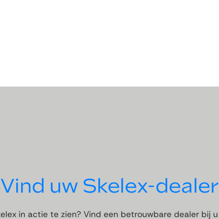
Vind uw Skelex-dealer
elex in actie te zien? Vind een betrouwbare dealer bij u